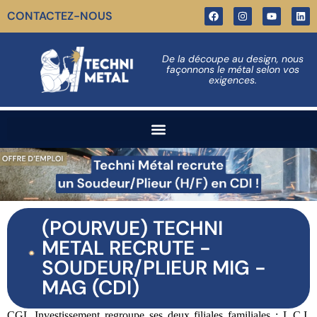
CONTACTEZ-NOUS
De la découpe au design, nous
façonnons le métal selon vos
exigences.
(POURVUE) TECHNI
METAL RECRUTE -
SOUDEUR/PLIEUR MIG -
MAG (CDI)
CGL Investissement regroupe ses deux filiales familiales : L.C.I.