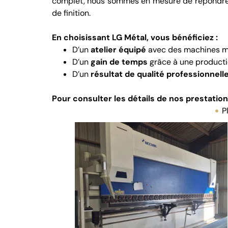
complet, nous sommes en mesure de répondre aux
de finition.
En choisissant LG Métal, vous bénéficiez :
D’un
atelier équipé
avec des machines mo
D’un
gain de temps
grâce à une productio
D’un
résultat de qualité professionnell
Pour consulter les détails de nos prestatio
P