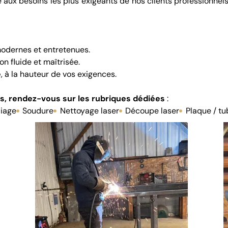
 besoins les plus exigeants de nos clients professionnels, e
dernes et entretenues.
n fluide et maîtrisée.
e
, à la hauteur de vos exigences.
ns, rendez-vous sur les rubriques
dédiées
:
liage
Soudure
Nettoyage laser
Découpe laser
Plaque / tu