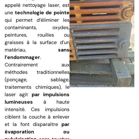
appelé nettoyage laser, est
une
technologie de pointe
qui permet d’éliminer les
contaminants, oxydes,
peintures, rouilles ou
graisses à la surface d’un
matériau,
sans
l’endommager
.
Contrairement aux
méthodes traditionnelles
(ponçage, sablage,
traitements chimiques), le
laser agit
par impulsions
lumineuses
à haute
intensité. Ces impulsions
ciblent la couche à enlever
et la font disparaître
par
évaporation ou