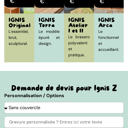
€
€
€
€
IGNIS
IGNIS
IGNIS
IGNIS
Original
Terra
Atelier
Arca
I et II
L’essentiel,
Le modèle
Le
Le brasero
brut,
épuré et
fonctionnel
polyvalent
sculptural.
design.
et
et
accueillant.
pratique.
Demande de devis pour Ignis Z
Personnalisation / Options