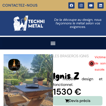
CONTACTEZ-NOUS
De la découpe au design, nous
façonnons le métal selon vos
exigences.
LES BRASEROS IGNIS
Victime
de son
succès
Ignis Z
Le modèle design et
fonctionnel.
1530 €
Devis précis