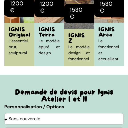
1200
1200
1530
1530
€
€
€
€
IGNIS
IGNIS
IGNIS
Original
Terra
Arca
IGNIS
Z
L’essentiel,
Le modèle
Le
brut,
épuré et
Le modèle
fonctionnel
sculptural.
design.
design et
et
fonctionnel.
accueillant.
Demande de devis pour Ignis
Atelier I et II
Personnalisation / Options