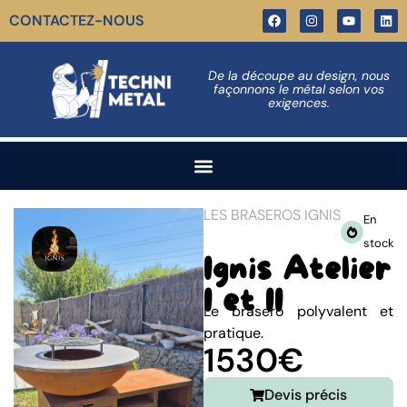
CONTACTEZ-NOUS
De la découpe au design, nous
façonnons le métal selon vos
exigences.
LES BRASEROS IGNIS
En
stock
Ignis Atelier
I et II
Le brasero polyvalent et
pratique.
1530€
Devis précis